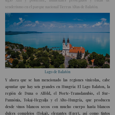
siglo XIII y posterior, humedales protegidos y rutas de
senderismo en el parque nacional Tierras Altas de Balatón.
Lago de Balatón
Y ahora que se han mencionado las regiones vinícolas, cabe
apuntar que hay seis grandes en Hungría: El Lago Balaton, la
región de Duna o Alföld, el Norte-Transdanubio, el Sur-
Pannónia, Tokaj-Hegyalja y el Alto-Hungría, que producen
desde vinos blancos secos con mucho cuerpo hasta blancos
dulces complejos (Tokaj), elegantes (Eger), así como tintos