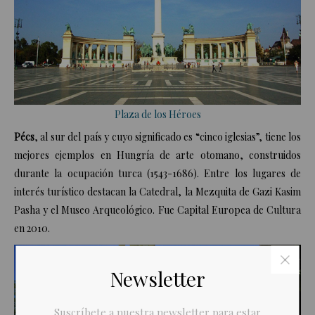
Plaza de los Héroes
Pécs
, al sur del país y cuyo significado es “cinco iglesias”, tiene los
mejores ejemplos en Hungría de arte otomano, construidos
durante la ocupación turca (1543-1686). Entre los lugares de
interés turístico destacan la Catedral, la Mezquita de Gazi Kasim
Pasha y el Museo Arqueológico. Fue Capital Europea de Cultura
en 2010.
Newsletter
Suscríbete a nuestra newsletter para estar