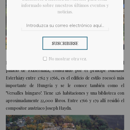
informado sobre nuestros últimos eventos y
noticias.
SUSCRIBIRSE
Catedral de Pécs
No mostrar otra vez.
En
Fertőd
, cerca de la frontera con Austria, se encuentra el
palacio de Eszterháza, construido por el príncipe Nikolaus
Esterházy entre 1762 y 1766, es el edificio de estilo rococó más
importante de Hungría y se le conoce también como el
"Versalles húngaro". Tiene 126 habitaciones y una biblioteca con
aproximadamente 22,000 libros. Entre 1766 y 179 allí residió el
compositor austriaco
Joseph Haydn
.