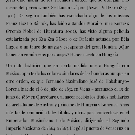
mejor del periodismo? Se llaman así por
József Pulitzer
(
1847
–
1911
). De seguro también has escuchado algo de los músicos
Franz Liszt
o
Bártok
, has leído a
Sandor Márai
o
Imre Kertész
(Premio Nobel de Literatura 2002), has visto alguna película
estelarizada por
Zsa Zsa Gábor
o de Drácula actuada por
Béla
Lugosi
o un truco de magia y escapismo del gran
Houdini
. ¿Qué
tienen en común esos personajes? Haber nacido en Hungría.
Un dato histórico que en cierta medida une a Hungría con
México, aparte de los colores similares de las banderas aunque en
otro orden, es que
Fernando Maximiliano José de Habsburgo-
Lorena
(nacido el 6 de julio de 1832 en Viena – asesinado el 19 de
junio de 1867 en Querétaro), al nacer recibió los títulos nobiliarios
de archiduque de Austria y príncipe de Hungría y Bohemia. Años
más tarde renunció a tales títulos y otros para convertirse en el
Emperador Maximiliano I de México, dirigiendo el Segundo
Imperio Mexicano de 1864 a 1867. Llegó al puerto de Veracruz en