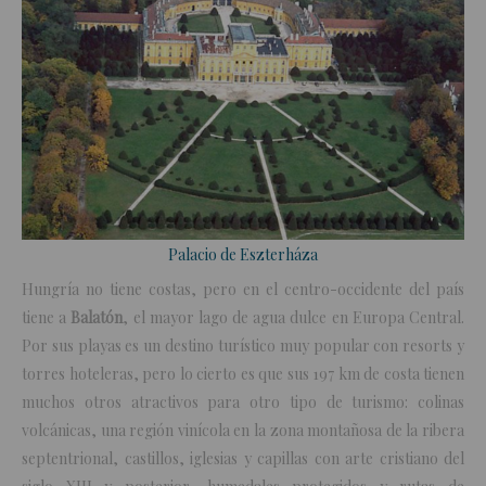
Palacio de Eszterháza
Hungría no tiene costas, pero en el centro-occidente del país
tiene a
Balatón
, el mayor lago de agua dulce en Europa Central.
Por sus playas es un destino turístico muy popular con resorts y
torres hoteleras, pero lo cierto es que sus 197 km de costa tienen
muchos otros atractivos para otro tipo de turismo: colinas
volcánicas, una región vinícola en la zona montañosa de la ribera
septentrional, castillos, iglesias y capillas con arte cristiano del