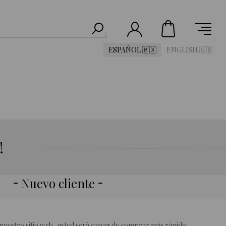
ESPAÑOL 🇲🇽
ENGLISH 🇬🇧
!
Nuevo cliente
 nuestro sitio web, usted será capaz de comprar más rápido,