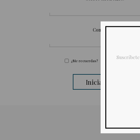
Contraseña:
Suscríbete
¿Me recuerdas?
¿Olvidó su contraseña
Inicia sesión