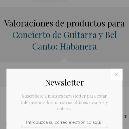
Valoraciones de productos para
Concierto de Guitarra y Bel
Canto: Habanera
Escribe tu propio comentario
Newsletter
Suscríbete a nuestra newsletter para estar
informado sobre nuestros últimos eventos y
Solo los usuarios registrados pueden escribir comentarios
noticias.
Título de la revisión:
*