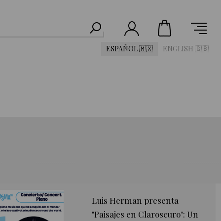
ESPAÑOL 🇲🇽
ENGLISH 🇬🇧
dir al carrito
POR PÁGINA
Luis Herman presenta
"Paisajes en Claroscuro": Un