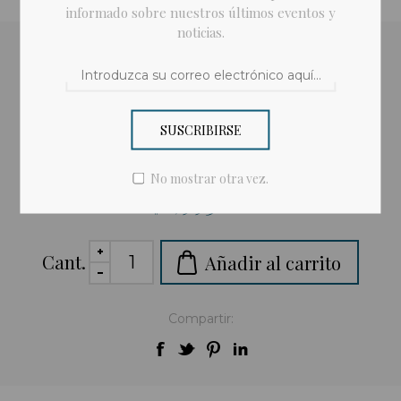
informado sobre nuestros últimos eventos y
noticias.
Ángel Bronce color verde Artista: Anne Marie Slipper
Añadir a la lista de deseos
SUSCRIBIRSE
Enviar a un amigo
No mostrar otra vez.
$1,993.00
Cant.
Añadir al carrito
Compartir: