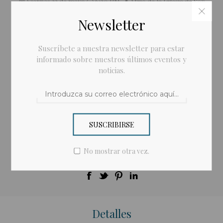
📅 Viernes 22 de mayo 🕡 6:30 PM 📍 Atrio de la Iglesia de San
Antonio Colonia San Antonio, San Miguel de Allende
Newsletter
Añadir a la lista de deseos
Suscríbete a nuestra newsletter para estar
informado sobre nuestros últimos eventos y
Enviar a un amigo
noticias.
$0.00
SUSCRIBIRSE
Cant.
Añadir al carrito
No mostrar otra vez.
Compartir:
Detalles