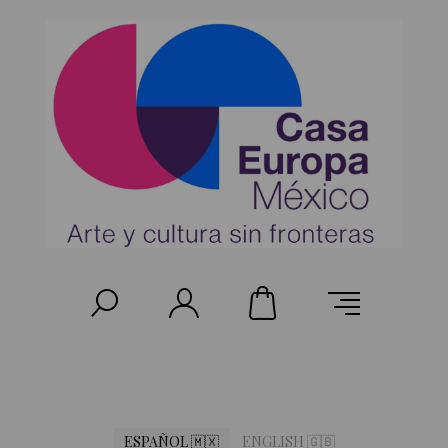
ESPAÑOL 🇲🇽
ENGLISH 🇬🇧