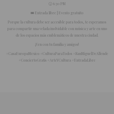
🕡 6:30 PM
🎟️ Entrada libre | Evento gratuito
Porque la cultura debe ser accesible para todos, te esperamos
para compartir una velada inolvidable con música y arte en uno
de los espacios más emblemáticos de nuestra ciudad.
¡Ven con tu familia y amigos!
#CasaEuropaMexico #CulturaParaTodos #SanMiguelDeAllende
#ConciertoGratis #ArteYCultura #EntradaLibre