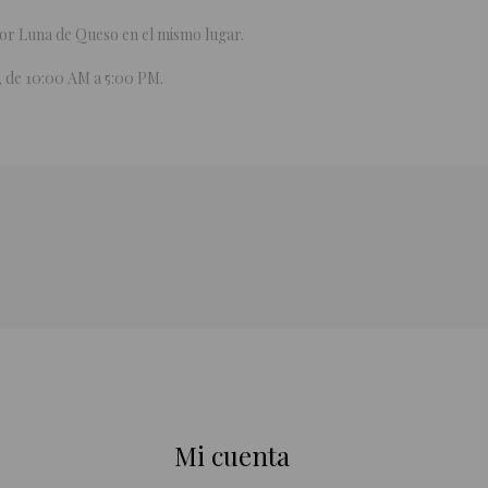
or Luna de Queso en el mismo lugar.
o, de 10:00 AM a 5:00 PM.
Mi cuenta