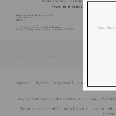
Suscríbete
Opera San Miguel está orgulloso de presentar el segundo e
Este año contará con la destacada soprano mexicana Graciel
Por primera vez en el Concierto México-Canadá, Graciela 
barroco