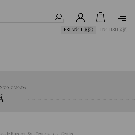
ESPAÑOL 🇲🇽
ENGLISH 🇬🇧
ÉXICO-CANADÁ
Á
asa de Europa, San Francisco 23, Centro