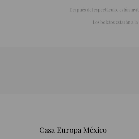
Después del espectáculo, están invi
Los boletos estarán a la
Casa Europa México