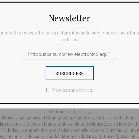
Newsletter
 a nuestra newsletter para estar informado sobre nuestros último
noticias.
Detalles
Contáctanos
SUSCRIBIRSE
No mostrar otra vez.
vento de recaudación de fondos de la temporada: el 9º CONCIERTO MÉX
a las 2:00 PM en Casa de Europa, San Francisco 23, Centro.
Teléfono: (415) 121-7277.
a Morales (ganadora del Concurso San Miguel en 2016) y el contratenor
Miguel en el Concurso Jeunes Ambassadeurs Lyriques 2023 en Montreal)
y Nicholas, acompañados por el pianista Mario Alberto Hernández, inte
s, con música de Bach, Handel, Monteverdi, Mozart, Purcell, Scarlatti y 