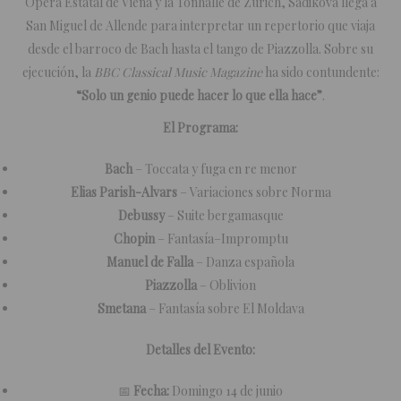
Ópera Estatal de Viena y la Tonhalle de Zúrich, Sadikova llega a
San Miguel de Allende para interpretar un repertorio que viaja
desde el barroco de Bach hasta el tango de Piazzolla. Sobre su
ejecución, la
BBC Classical Music Magazine
ha sido contundente:
“Solo un genio puede hacer lo que ella hace”
.
El Programa:
Bach
– Toccata y fuga en re menor
Elias Parish-Alvars
– Variaciones sobre Norma
Debussy
– Suite bergamasque
Chopin
– Fantasía–Impromptu
Manuel de Falla
– Danza española
Piazzolla
– Oblivion
Smetana
– Fantasía sobre El Moldava
Detalles del Evento:
📅
Fecha:
Domingo 14 de junio