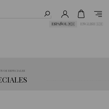
ESPAÑOL 🇲🇽
ENGLISH 🇬🇧
IVOS ESPECIALES
ECIALES