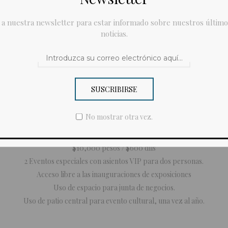
 a nuestra newsletter para estar informado sobre nuestros último
noticias.
Detalles
Contáctanos
SUSCRIBIRSE
No mostrar otra vez.
$10,000 pesos / $600 dlls
2 Eventos especiales con asientos VIP para dos personas.
Acceso libre a las inauguraciones de exposiciones
Uso de espacio para junta de negocios.
Uso de patio central para evento cultural, una vez al año.