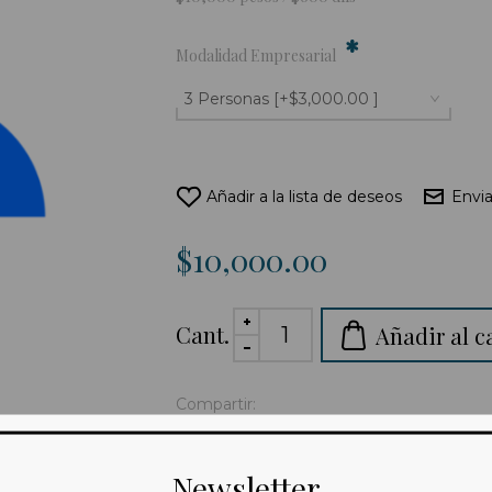
*
Modalidad Empresarial
Añadir a la lista de deseos
Envia
$10,000.00
Cant.
Añadir al c
Compartir:
Newsletter