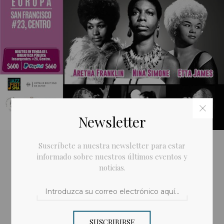
Newsletter
Suscríbete a nuestra newsletter para estar
Añadir a la lista de deseos
informado sobre nuestros últimos eventos y
noticias.
Enviar a un amigo
Por favor, introduzca su precio:
SUSCRIBIRSE