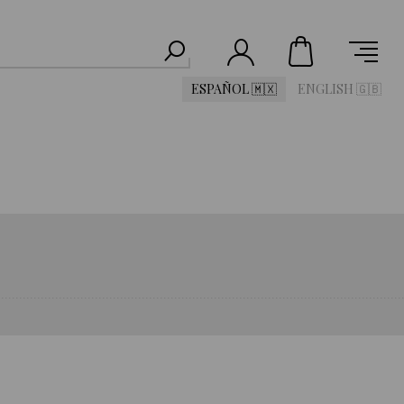
ESPAÑOL 🇲🇽
ENGLISH 🇬🇧