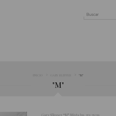
INICIO
GARY SLIPPER
"M"
"M"
Gary Slipper “M” Mixta Im. 35x 25cm