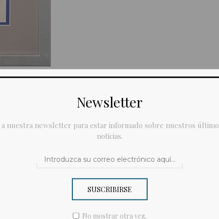
Newsletter
Contáctanos
 a nuestra newsletter para estar informado sobre nuestros último
noticias.
Te llamas
SUSCRIBIRSE
Tu email
No mostrar otra vez.