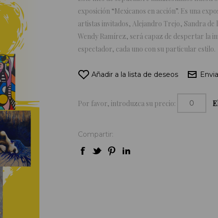
exposición “Mexicanos en acción”. Es una expo
artistas invitados, Alejandro Trejo, Sandra d
Wendy Ramírez, será capaz de despertar la im
espectador, cada uno con su particular estilo.
Añadir a la lista de deseos
Envia
Por favor, introduzca su precio:
E
Compartir: