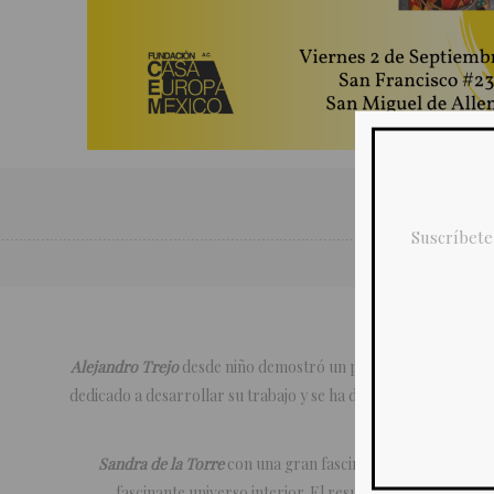
Suscríbete
Alejandro Trejo
desde niño demostró un particular interés por l
dedicado a desarrollar su trabajo y se ha dado a conocer por
el ojo de reconoc
Sandra de la Torre
con una gran fascinación por el univers
fascinante universo interior. El resultado son nuevos mu