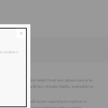
s eventos y
o Allende de ésta su natal ciudad. Desde hace algunos años se ha
para grandes marcas en México y Estados Unidos, poniéndolo en
 país y en Europa.
ujo y la pintura han sido la nave espacial para explorar su
s piezas intrigantes con un sentimiento místico y mágico.