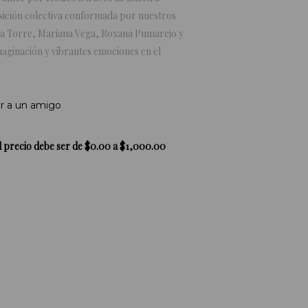
sición colectiva conformada por nuestros
e la Torre, Mariana Vega, Roxana Pumarejo y
aginación y vibrantes emociones en el
r a un amigo
l precio debe ser de $0.00 a $1,000.00