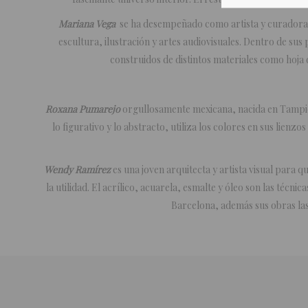
Mariana Vega
se ha desempeñado como artista y curadora de
escultura, ilustración y artes audiovisuales. Dentro de su
construidos de distintos materiales como hoja d
Roxana Pumarejo
orgullosamente mexicana, nacida en Tampico,
lo figurativo y lo abstracto, utiliza los colores en sus lienz
Wendy Ramírez
es una joven arquitecta y
artista visual para q
la utilidad. El acrílico, acuarela, esmalte y óleo son las técn
Barcelona, además sus obras la