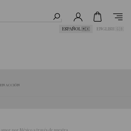
ESPAÑOL 🇲🇽
ENGLISH 🇬🇧
 EN ACCIÓN
 amor por México a través de nuestra