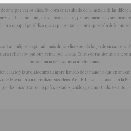
 arte por varios años. Su obra es resultado de la mezcla de las diferen
s piezas, el ser humano, sus sueños, deseos, preocupaciones y sentimiento
e oro o papel periódico que representan la contraposición de lo onírico 
 Tamaulipas ha pintado más de 300 lienzos a lo largo de su carrera. Ama
os para reflejar su pasión y sentir por la vida. En sus obras siempre enco
importancia de la superación femenina.
uien el arte y la arquitectura siempre han ido de la mano ya que en ambas d
icas que le ayudan a materializar sus ideas. Wendy fue seleccionada en la B
s puedes encontrar en España, Estados Unidos y Reino Unido. Es autora 