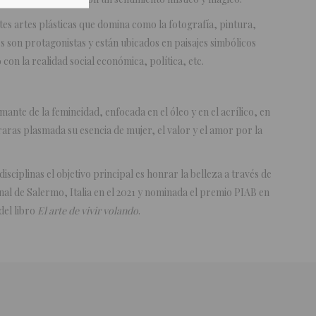
tes artes plásticas que domina como la fotografía, pintura,
s son protagonistas y están ubicados en paisajes simbólicos
con la realidad social económica, política, etc.
nte de la femineidad, enfocada en el óleo y en el acrílico, en
ntraras plasmada su esencia de mujer, el valor y el amor por la
isciplinas el objetivo principal es honrar la belleza a través de
ienal de Salermo, Italia en el 2021 y nominada el premio PIAB en
del libro
El arte de vivir volando
.