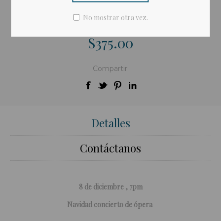
Enviar a un amigo
No mostrar otra vez.
$375.00
Compartir:
Detalles
Contáctanos
8 de diciembre , 7pm
Navidad concierto de ópera