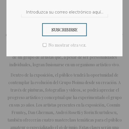
Por Tania Noriz
Grupo Noima, reconocido colectivo artístico rumano, llega a
Casa Europa este 15 de junio para presentar la emocionante
SUSCRIBIRSE
exposición "Organismo vivo/Exposición viva". Esta muestra de arte
multidisciplinario, que incluye pintura, fotografía, video y cuatro
No mostrar otra vez.
masterclass, tiene como objetivo presentar al público la imagen
de un grupo de artistas que, a pesar de ser personalidades
individuales, logran fusionarse en un organismo artístico vivo.
Dentro de la exposición, el público tendrá la oportunidad de
contemplar la evolución del Grupo Noima desde su creación. A
través de pinturas, fotografías y videos, se podrá apreciar el
progreso artístico y conceptual que ha experimentado el grupo
en sus 20 años. Los artistas presentes en la exposición, Cosmin
Frunteș, Dan Gherman, Andrei Rosetti y Sorin Scurtulescu,
también ofrecerán cuatro masterclass temáticas para el público
amateur o especializado el 16 de junio. Estas clases serán una