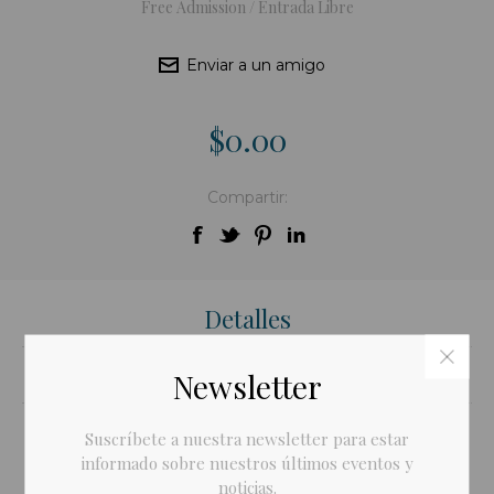
Free Admission / Entrada Libre
Enviar a un amigo
$0.00
Compartir:
Detalles
Contáctanos
Newsletter
Suscríbete a nuestra newsletter para estar
informado sobre nuestros últimos eventos y
La sinergia artística del Grupo Rumano Noima llega a Casa
noticias.
Europa