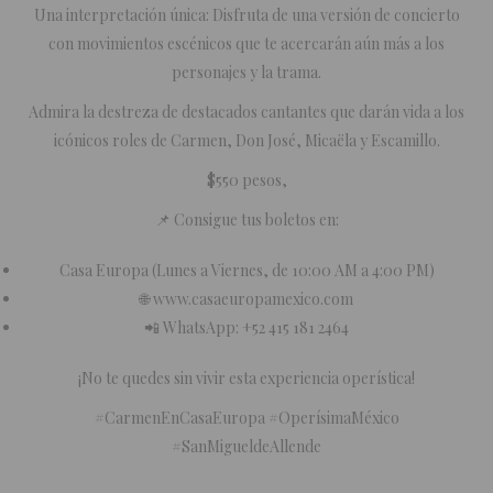
Una interpretación única: Disfruta de una versión de concierto
con movimientos escénicos que te acercarán aún más a los
personajes y la trama.
Admira la destreza de destacados cantantes que darán vida a los
icónicos roles de Carmen, Don José, Micaëla y Escamillo.
$550 pesos,
📌 Consigue tus boletos en:
Casa Europa (Lunes a Viernes, de 10:00 AM a 4:00 PM)
🌐 www.casaeuropamexico.com
📲 WhatsApp: +52 415 181 2464
¡No te quedes sin vivir esta experiencia operística!
#CarmenEnCasaEuropa #OperísimaMéxico
#SanMigueldeAllende