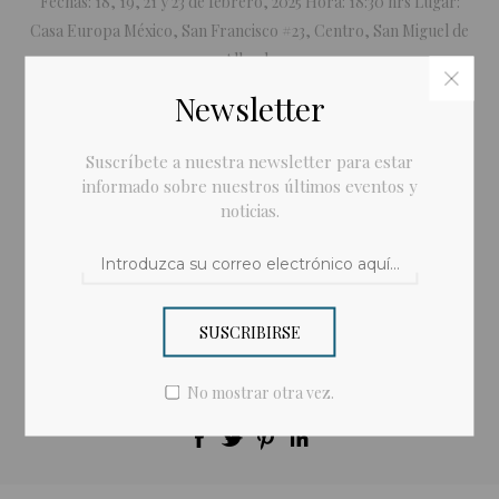
Fechas: 18, 19, 21 y 23 de febrero, 2025 Hora: 18:30 hrs Lugar:
Casa Europa México, San Francisco #23, Centro, San Miguel de
Allende
Newsletter
*
Seleccione la Fecha
Suscríbete a nuestra newsletter para estar
informado sobre nuestros últimos eventos y
noticias.
Enviar a un amigo
SUSCRIBIRSE
$550.00
No mostrar otra vez.
Compartir: