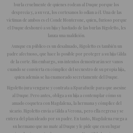
burla cruelmente de quienes rodean al Duque porque los
desprecia y, a su vez, los cortesanos lo odian a él. Una de las
víctimas de ambos es el Conde Monterone, quien, furioso porque
el Duque deshonró a su hija y hastiado de las burlas Rigoletto, les
lanza una maldición.
Aunque en público es un desalmado, Rigoletto es también un
padre afectuoso, que hace lo posible por proteger a su hija Gilda
de la corte. Sin embargo, sus intentos demostrarán ser vanos
cuando se convierta en cómplice del secuestro de su propia hija,
quien además se ha enamorado secretamente del Duque.
Rigoletto jura vengarse y contrata a Sparafucile para que asesine
al Duque. Pero antes, obliga a su hija a contemplar cómo su
amado coquetea con Magdalena, la hermana y cómplice del
sicario. Rigoletto envía a Gilda a Verona, pero ella regresa y se
entera del plan ideado por su padre. En tanto, Magdalena ruega a
su hermano que no mate al Duque y le pide que en su lugar